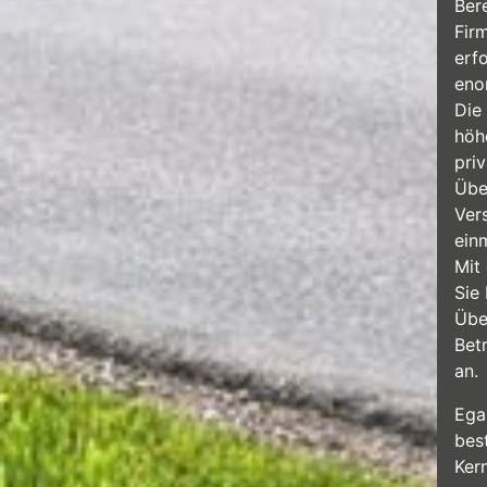
Ber
Fir
erf
eno
Die
höh
pri
Übe
Ver
ein
Mit 
Sie
Übe
Bet
an.
Ega
bes
Ker