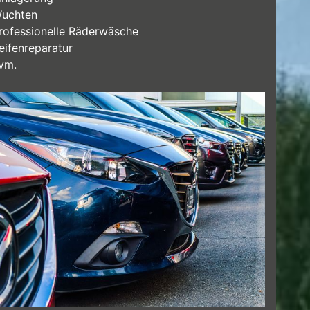
uchten
rofessionelle Räderwäsche
eifenreparatur
vm.
stleistungen für unsere Flottenkunden.jpg