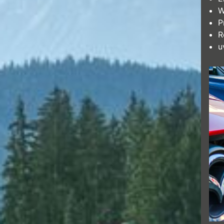
W
P
R
u
Dien