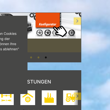
on Cookies
ng der
önnen Ihre
es ablehnen"
UNSERE LEISTUNGEN
[Achsvermessung>
[Einlagerung>
[Industriereifen>
[Landwirtschaft>
[LKW>