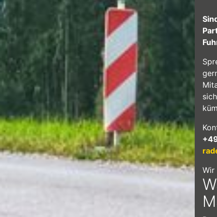
Sin
Par
Fuh
Spr
ger
Mit
sic
küm
Kon
+4
rad
Wir
W
M