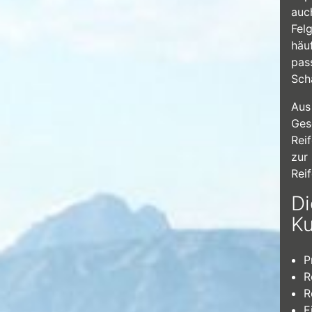
auc
Fel
häu
pas
Sch
Aus
Ges
Rei
zur
Rei
Di
K
P
R
R
E