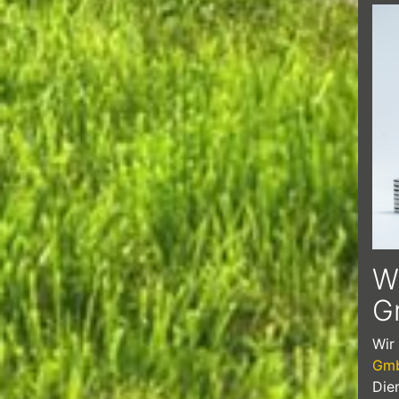
War
Wi
G
Wir
Gm
Die