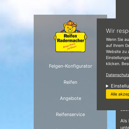
Direkt zum Inhalt
Star
Wir resp
Wenn Sie au
F
auf Ihrem G
Website zu 
Einstellunge
klicken. Bes
Felgen-Konfigurator
Datenschutzr
Reifen
Einstell
Rei
Alle akze
Kem
Angebote
wen
suc
Reifenservice
Als
unt