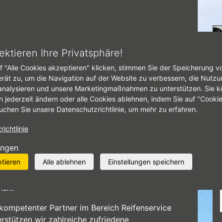
tseite
Firmenwagen
ektieren Ihre Privatsphäre!
f "Alle Cookies akzeptieren" klicken, stimmen Sie der Speicherung v
IRMENWAGEN
erät zu, um die Navigation auf der Website zu verbessern, die Nutzu
analysieren und unsere Marketingmaßnahmen zu unterstützen. Sie k
n jederzeit ändern oder alle Cookies ablehnen, indem Sie auf "Cooki
uchen Sie unsere Datenschutzrichtlinie, um mehr zu erfahren.
ichtlinie
ungen
fen Radermacher GmbH ist Ihr Ansprechpartner in
ptieren
Alle ablehnen
Einstellungen speichern
penich für die Betreuung Ihres Fuhrparks und
n Sie einen Reifenpartner für Ihren Firmenwagen
hen.
 kompetenter Partner im Bereich Reifenservice
erstützen wir zahlreiche zufriedene