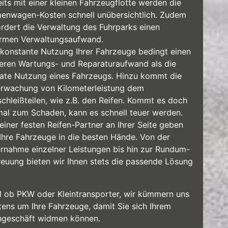
eits mit einer kleinen Fahrzeugflotte werden die
menwagen-Kosten schnell unübersichtlich. Zudem
ordert die Verwaltung des Fuhrparks einen
rmen Verwaltungsaufwand.
 konstante Nutzung Ihrer Fahrzeuge bedingt einen
eren Wartungs- und Reparaturaufwand als die
vate Nutzung eines Fahrzeugs. Hinzu kommt die
rwachung von Kilometerleistung dem
schleißteilen, wie z.B. den Reifen. Kommt es doch
mal zum Schaden, kann es schnell teuer werden.
einer festen Reifen-Partner an Ihrer Seite geben
 Ihre Fahrzeuge in die besten Hände. Von der
rnahme einzelner Leistungen bis hin zur Rundum-
reuung bieten wir Ihnen stets die passende Lösung
l ob PKW oder Kleintransporter, wir kümmern uns
tens um Ihre Fahrzeuge, damit Sie sich Ihrem
ngeschäft widmen können.