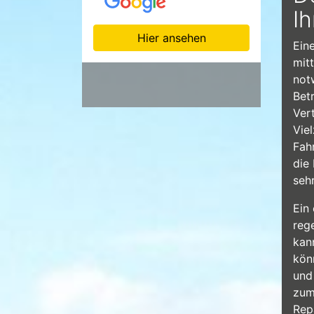
I
Hier ansehen
Eine
mit
not
Bet
Vert
Vie
Fah
die
seh
Ein
reg
kan
kön
und
zum
Rep