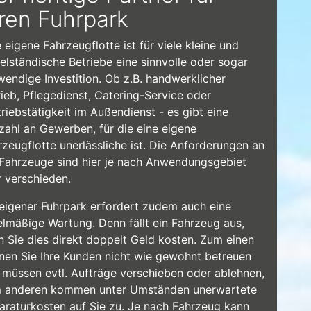
hren Fuhrpark
 eigene Fahrzeugflotte ist für viele kleine und
telständische Betriebe eine sinnvolle oder sogar
wendige Investition. Ob z.B. handwerklicher
rieb, Pflegedienst, Catering-Service oder
riebstätigkeit im Außendienst - es gibt eine
lzahl an Gewerben, für die eine eigene
rzeugflotte unerlässliche ist. Die Anforderungen an
 Fahrzeuge sind hier je nach Anwendungsgebiet
r verschieden.
 eigener Fuhrpark erfordert zudem auch eine
elmäßige Wartung. Denn fällt ein Fahrzeug aus,
n Sie dies direkt doppelt Geld kosten. Zum einen
nen Sie Ihre Kunden nicht wie gewohnt betreuen
 müssen evtl. Aufträge verschieben oder ablehnen,
 anderen kommen unter Umständen unerwartete
araturkosten auf Sie zu. Je nach Fahrzeug kann