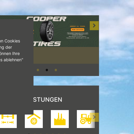
on Cookies
ng der
önnen Ihre
es ablehnen"
UNSERE LEISTUNGEN
[Achsvermessung>
[Einlagerung>
[Industriereifen>
[Landwirtschaft>
[LKW>