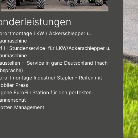
onderleistungen
orortmontage LKW / Ackerschlepper u.
aumaschine
4 H Stundenservice für LKW/Ackerschlepper u.
aumaschine
austellen - Service in ganz Deutschland (nach
bsprache)
orortmontage Industrie/ Stapler - Reifen mit
obiler Press
igene EuroFill Station für den perfekten
annenschut
lotten Management