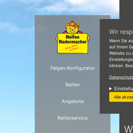
Direkt zum Inhalt
Star
Wir resp
Wenn Sie au
Ü
auf Ihrem G
Website zu 
Einstellunge
klicken. Bes
rad
Felgen-Konfigurator
Datenschutzr
Reifen
Einstell
Alle akze
Angebote
Reifenservice
W