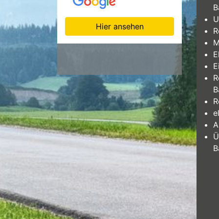
B
U
Hier ansehen
R
M
E
E
R
B
R
e
A
Ü
B
rad