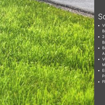
S
V
B
2
B
B
A
V
M
E
P
F