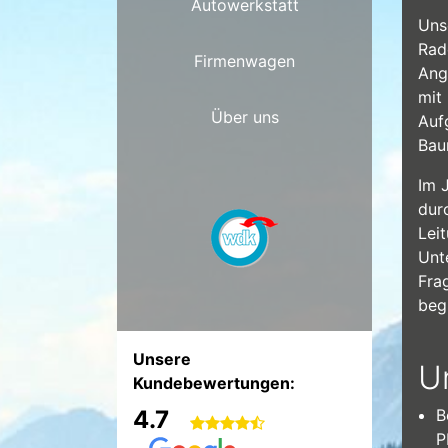
Autowerkstatt
Uns
Rad
Firmenwagen
Ang
mit 
Über uns
Auf
Bau
Im 
dur
Lei
Unt
Fra
begl
Unsere
U
Kundebewertungen:
4.7
B
P