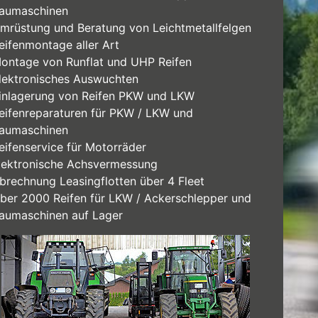
aumaschinen
mrüstung und Beratung von Leichtmetallfelgen
eifenmontage aller Art
ontage von Runflat und UHP Reifen
lektronisches Auswuchten
inlagerung von Reifen PKW und LKW
eifenreparaturen für PKW / LKW und
aumaschinen
eifenservice für Motorräder
lektronische Achsvermessung
brechnung Leasingflotten über 4 Fleet
ber 2000 Reifen für LKW / Ackerschlepper und
aumaschinen auf Lager
ermacher_2.jpg