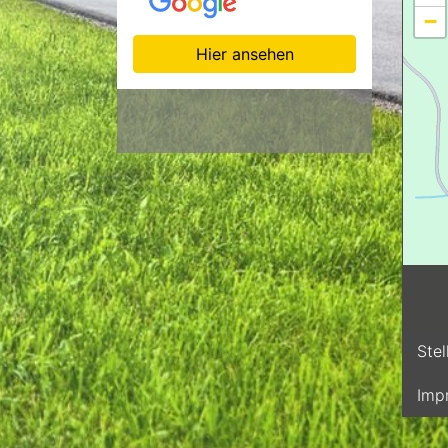
−
Hier ansehen
Ste
Imp