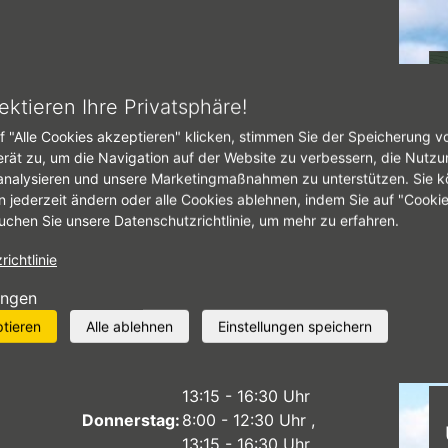
eifen Radermacher
ektieren Ihre Privatsphäre!
f "Alle Cookies akzeptieren" klicken, stimmen Sie der Speicherung v
erät zu, um die Navigation auf der Website zu verbessern, die Nutzu
Öffnungszeiten
analysieren und unsere Marketingmaßnahmen zu unterstützen. Sie k
n jederzeit ändern oder alle Cookies ablehnen, indem Sie auf "Cooki
Samstag:
8:00 - 11:30 Uhr
uchen Sie unsere Datenschutzrichtlinie, um mehr zu erfahren.
Auftragsannahme bis 11:00 Uhr // PKW
nur mit Termin
ichtlinie
Montag:
8:00 - 12:30 Uhr
ungen
13:15 - 16:30 Uhr
Dienstag:
8:00 - 12:30 Uhr
ptieren
Alle ablehnen
Einstellungen speichern
13:15 - 16:30 Uhr
Mittwoch:
8:00 - 12:30 Uhr
13:15 - 16:30 Uhr
Donnerstag:
8:00 - 12:30 Uhr
13:15 - 16:30 Uhr