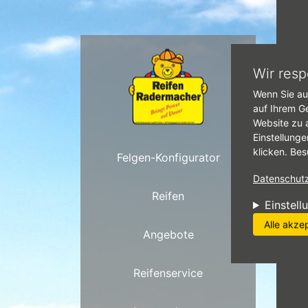
Direkt zum Inhalt
R
Wir resp
Wenn Sie au
auf Ihrem G
Website zu 
Einstellunge
klicken. Bes
Felgen-Konfigurator
Datenschutzr
Reifen
Einstell
Alle akze
Angebote
Reifenservice