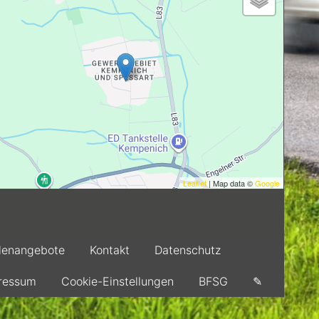
Leaflet
| Map data ©
Google
llenangebote
Kontakt
Datenschutz
ressum
Cookie-Einstellungen
BFSG
✎