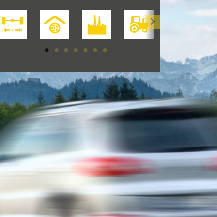
[Achsvermessung>
[Einlagerung>
[Industriereifen>
[Landwirtschaft>
[LKW>